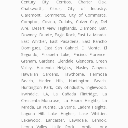
Century City, Cerritos, Charter Oak,
Chatsworth, Citrus, City of Industry,
Claremont, Commerce, City of Commerce,
Compton, Covina, Cudahy, Culver City, Del
Aire, Desert View Highlands, Diamond Bar,
Downey, Duarte, Eagle Rock, East La Mirada,
East Whittier, East Pasadena, East Rancho
Domiguez, East San Gabriel, El Monte, El
Segundo, Elizabeth Lake, Encino, Florence-
Graham, Gardena, Glendale, Glendora, Green
Valley, Hacienda Heights, Hasley Canyon,
Hawaiian Gardens, Hawthorne, Hermosa
Beach, Hidden Hills, Huntington Beach,
Huntington Park, City ofIndustry, Inglewood,
Irwindale, LA, La Cañada Flintridge, La
Crescenta-Montrose, La Habra Heights, La
Mirada, La Puente, La Verne, Ladera Heights,
Laguna Hill, Lake Hughes, Lake Whittier,
Lakewood, Lancaster, Lawndale, Lennox,
Leona Valley, Little Rock, Lomita, Long